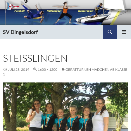
Zum
Inhalt
springen
Suchen
SV Dingelsdorf
PRIMÄR
MENÜ
STEISSLINGEN
JULI 28, 2019
1600 × 1200
GERÄTTURNEN MÄDCHEN AB KLASSE
1