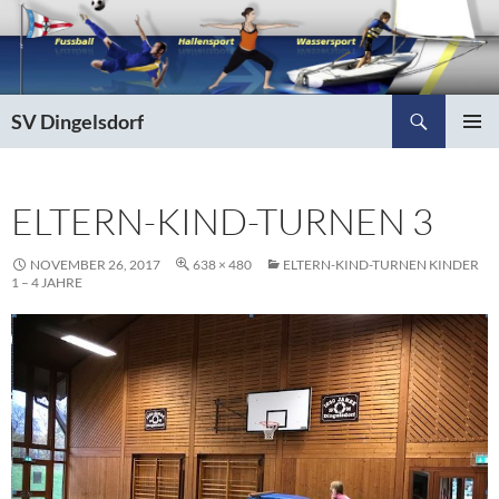
Zum
Inhalt
springen
Suchen
SV Dingelsdorf
PRIMÄR
MENÜ
ELTERN-KIND-TURNEN 3
NOVEMBER 26, 2017
638 × 480
ELTERN-KIND-TURNEN KINDER
1 – 4 JAHRE