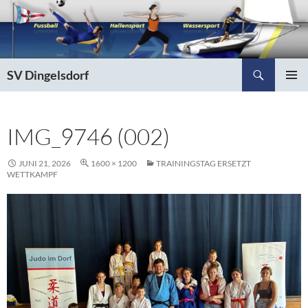
Zum
Inhalt
springen
Suchen
SV Dingelsdorf
PRIMÄR
MENÜ
IMG_9746 (002)
JUNI 21, 2026
1600 × 1200
TRAININGSTAG ERSETZT
WETTKAMPF