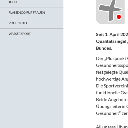
JUDO
FLAMENCO FÜR FRAUEN
VOLLEYBALL
Seit 1. April 2
WASSERSPORT
Qualitätssiegel
Bundes.
Der „Pluspunkt 
Gesundheitsspor
festgelegte Qual
hochwertige Ang
Die Sportverein
funktionelle Gy
Beide Angebote 
Übungsleiterin 
Gesundheit“ zerti
All unsere Übun