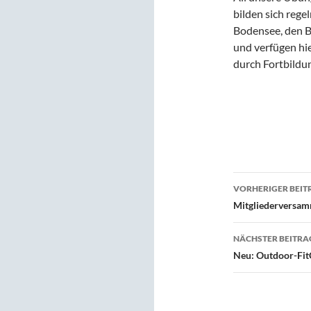
bilden sich rege
Bodensee, den B
und verfügen hi
durch Fortbildu
Beitragsn
VORHERIGER BEIT
Mitgliederversam
NÄCHSTER BEITRA
Neu: Outdoor-Fi