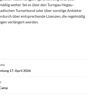
lmäßig weiter. Sei es über den Turngau Hegau-
adischen Turnerbund oder über sonstige Anbieter
erdurch über entsprechende Lizenzen, die regelmäßg
ngen verlängert werden.
avigation
RAG
mlung 17. April 2026
G
tCamp