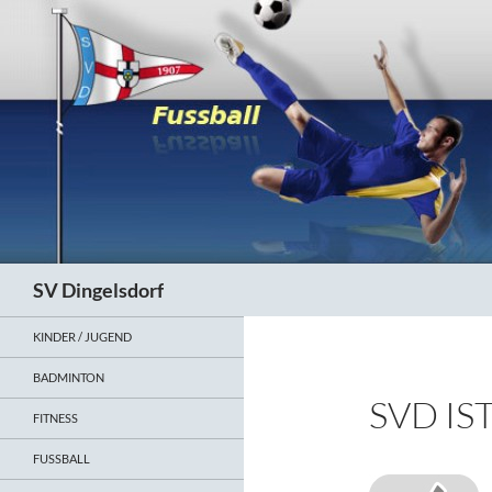
Zum
Inhalt
springen
Suchen
SV Dingelsdorf
KINDER / JUGEND
BADMINTON
SVD IS
FITNESS
FUSSBALL