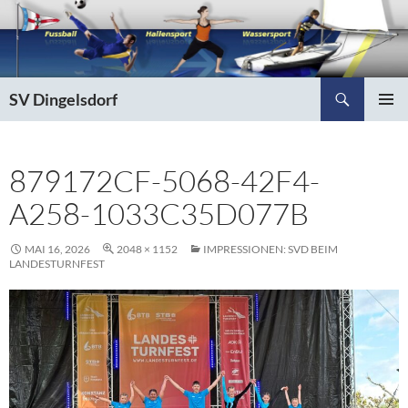
Zum
Inhalt
springen
Suchen
SV Dingelsdorf
PRIMÄR
MENÜ
879172CF-5068-42F4-
A258-1033C35D077B
MAI 16, 2026
2048 × 1152
IMPRESSIONEN: SVD BEIM
LANDESTURNFEST