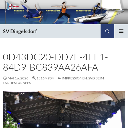
Zum
Inhalt
springen
Suchen
SV Dingelsdorf
PRIMÄR
MENÜ
0D43DC20-DD7E-4EE1-
84D9-BC839AA26AFA
MAI 16, 2026
1516 × 904
IMPRESSIONEN: SVD BEIM
LANDESTURNFEST