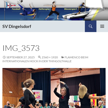
Zum
Inhalt
springen
Suchen
SV Dingelsdorf
PRIMÄR
MENÜ
IMG_3573
SEPTEMBER 27, 2025
2560 × 1920
FLAMENCO BEIM
INTERNATIONALEN HOCK IN DER THINGOLTHALLE