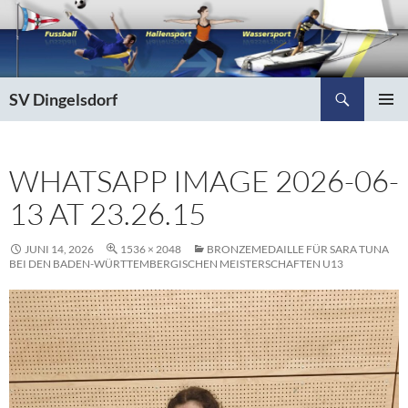
Zum
Inhalt
springen
Suchen
SV Dingelsdorf
PRIMÄR
MENÜ
WHATSAPP IMAGE 2026-06-
13 AT 23.26.15
JUNI 14, 2026
1536 × 2048
BRONZEMEDAILLE FÜR SARA TUNA
BEI DEN BADEN-WÜRTTEMBERGISCHEN MEISTERSCHAFTEN U13